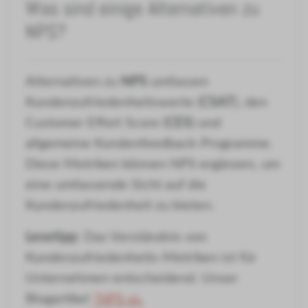
Was sind einige Alternativen zu
NPS?
Alternativen zu
NPS
umfassen
Kundenzufriedenheitswerte (
CSAT
), den
Customer Effort Score (
CES
) und
allgemeine Kundenfeedback-Programme.
Diese Metriken können NPS ergänzen, um
eine umfassende Sicht auf die
Kundenzufriedenheit zu bieten.
Lesetipp
: Das Verständnis von
Kundenzufriedenheits-Metriken ist für
Unternehmen entscheidend. Unser
Blogartikel
"NPS vs.