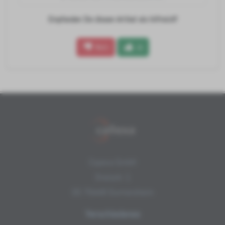
Empfanden Sie diesen Artikel als hilfreich?
Nein
Ja
Copexa GmbH
Draisstr. 1
DE-76448 Durmersheim
Verschiedenes