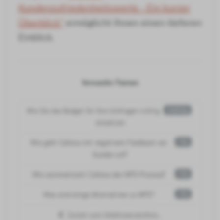
Kundenzufriedenheitswerte - Ein kurzer
Überblick"
ermöglicht Ihnen einen tieferen
Einblick.
Verwandte Themen:
Wie Sie das Budget für Ihre Umfragen richtig
Anleitung
einsetzen
Wie geht Callexa mit negativem Feedback von
FAQ
Kunden um?
Wie automatisiert Callexa den NPS-Prozess?
FAQ
Was sind einige Alternativen zu NPS?
FAQ
Zurück zum Inhaltsverzeichnis...