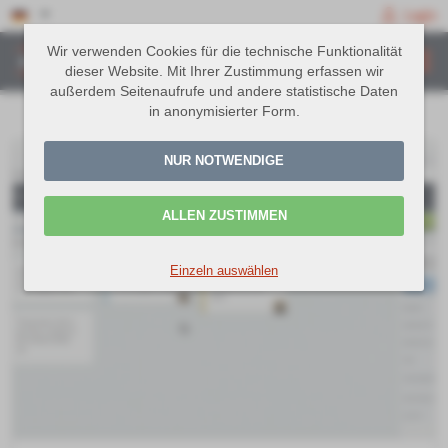
Login
Wir verwenden Cookies für die technische Funktionalität
dieser Website. Mit Ihrer Zustimmung erfassen wir
außerdem Seitenaufrufe und andere statistische Daten
in anonymisierter Form.
NUR NOTWENDIGE
ALLEN ZUSTIMMEN
Einzeln auswählen