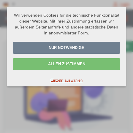
Login
Wir verwenden Cookies für die technische Funktionalität
dieser Website. Mit Ihrer Zustimmung erfassen wir
außerdem Seitenaufrufe und andere statistische Daten
in anonymisierter Form.
NUR NOTWENDIGE
ALLEN ZUSTIMMEN
Einzeln auswählen