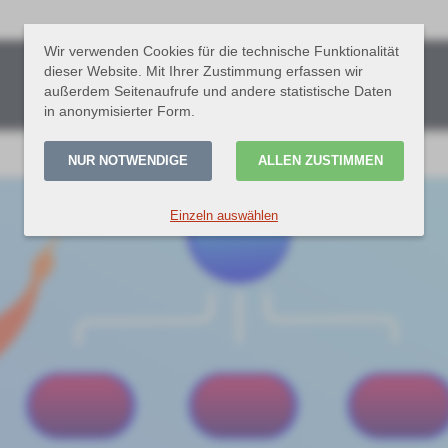
Wir verwenden Cookies für die technische Funktionalität
dieser Website. Mit Ihrer Zustimmung erfassen wir
außerdem Seitenaufrufe und andere statistische Daten
in anonymisierter Form.
NUR NOTWENDIGE
ALLEN ZUSTIMMEN
Einzeln auswählen