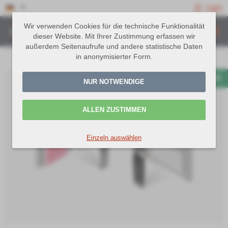
Login
Wir verwenden Cookies für die technische Funktionalität
dieser Website. Mit Ihrer Zustimmung erfassen wir
außerdem Seitenaufrufe und andere statistische Daten
in anonymisierter Form.
NUR NOTWENDIGE
ALLEN ZUSTIMMEN
Einzeln auswählen