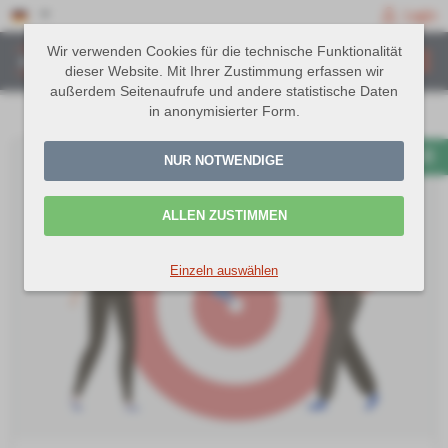
Login
Wir verwenden Cookies für die technische Funktionalität
dieser Website. Mit Ihrer Zustimmung erfassen wir
außerdem Seitenaufrufe und andere statistische Daten
in anonymisierter Form.
NUR NOTWENDIGE
ALLEN ZUSTIMMEN
Einzeln auswählen