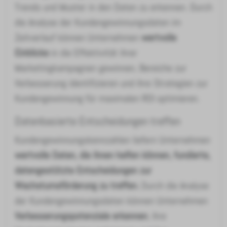
Trends und Muster in den Daten zu erkennen. Durch
die Analyse der Kundengewinnungsdaten im
Zeitverlauf können Unternehmen
wertvolle
Einblicke
in die Effektivität ihrer
Marketingkampagnen gewinnen, Bereiche zur
Verbesserung identifizieren und ihre Strategien zur
Kundengewinnung für maximalen ROI optimieren.
Datenbasierte Entscheidungen treffen
Kundengewinnungskennzahlen liefern Unternehmen
wertvolle Daten, die ihnen helfen können, fundierte,
datengestützte Entscheidungen zur
Wachstumsförderung zu treffen.
Durch die Analyse
der Kundengewinnungsdaten können Unternehmen
Verbesserungspotenziale erkennen
, ihre