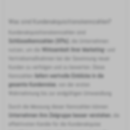
Was sind Kundenakquisitionskennzahlen?
Kundenakquisitionskennzahlen sind
Schlüsselkennzahlen (KPIs)
, die Unternehmen
nutzen, um die
Wirksamkeit ihrer Marketing-
und
Vertriebsmaßnahmen bei der Gewinnung neuer
Kunden zu verfolgen und zu bewerten. Diese
Kennzahlen
liefern wertvolle Einblicke in die
gesamte Kundenreise
, von der ersten
Wahrnehmung bis zur endgültigen Umwandlung.
Durch die Messung dieser Kennzahlen können
Unternehmen ihre Zielgruppe besser verstehen
, die
effektivsten Kanäle für die Kundenakquise