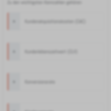
Zu den wichtigsten Kennzahlen gehören:
Kundenakquisitionskosten (CAC)
Kundenlebenszeitwert (CLV)
Konversionsrate