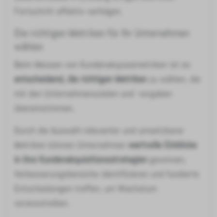
Fortschritt effektiv verfolgen.
Die richtigen Metriken für Ihr Unternehmen
wählen
Beim Messen von Kundenakquisemetriken ist es
entscheidend, die richtigen Metriken
zu wählen, die
mit den Unternehmenszielen und -vorgaben
übereinstimmen.
Durch die Auswahl relevanter und umsetzbarer
Metriken können Unternehmen
wertvolle Einblicke
in ihre Kundenakquisitionsstrategien
gewinnen,
Verbesserungsbereiche identifizieren und fundierte
Entscheidungen treffen, um Wachstum
voranzutreiben.