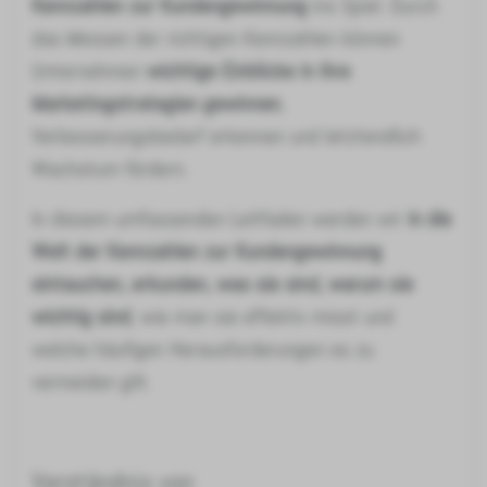
Kennzahlen zur Kundengewinnung
ins Spiel. Durch
das Messen der richtigen Kennzahlen können
Unternehmen
wichtige Einblicke in ihre
Marketingstrategien gewinnen
,
Verbesserungsbedarf erkennen und letztendlich
Wachstum fördern.
In diesem umfassenden Leitfaden werden wir
in die
Welt der Kennzahlen zur Kundengewinnung
eintauchen, erkunden, was sie sind, warum sie
wichtig sind
, wie man sie effektiv misst und
welche häufigen Herausforderungen es zu
vermeiden gilt.
Verständnis von