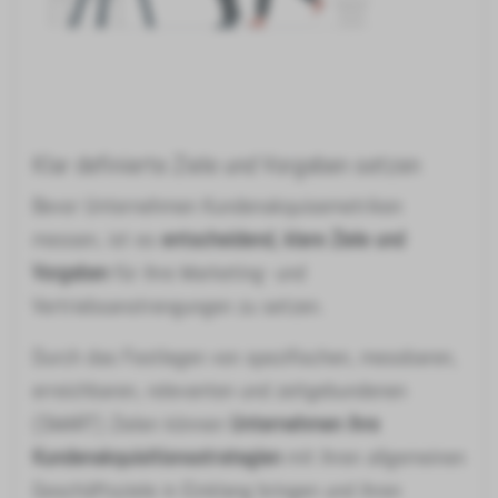
Klar definierte Ziele und Vorgaben setzen
Bevor Unternehmen Kundenakquisemetriken
messen, ist es
entscheidend, klare Ziele und
Vorgaben
für ihre Marketing- und
Vertriebsanstrengungen zu setzen.
Durch das Festlegen von spezifischen, messbaren,
erreichbaren, relevanten und zeitgebundenen
(SMART) Zielen können
Unternehmen ihre
Kundenakquisitionsstrategien
mit ihren allgemeinen
Geschäftsziele in Einklang bringen und ihren