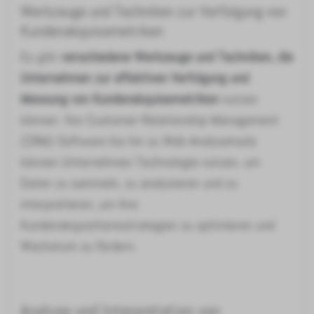
Werkzeuge und Techniken zur Verfolgung von
Kundenakquisemetriken
Es gibt
verschiedene Werkzeuge und Techniken, die
Unternehmen zur effektiven Verfolgung und
Messung von Kundenakquisemetriken
nutzen
können. Von Customer-Relationship-Management
(CRM)-Software bis hin zu Web-Analysetools
können Unternehmen Technologie nutzen, um
Daten zu sammeln, zu analysieren und zu
interpretieren, um ihre
Kundenakquisitionsstrategien zu optimieren und
Wachstum zu fördern.
Analyse und Interpretation von