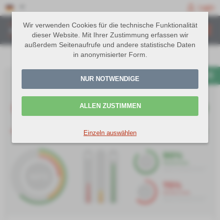
Login
Wir verwenden Cookies für die technische Funktionalität
dieser Website. Mit Ihrer Zustimmung erfassen wir
außerdem Seitenaufrufe und andere statistische Daten
in anonymisierter Form.
NUR NOTWENDIGE
ALLEN ZUSTIMMEN
Einzeln auswählen