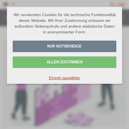
Login
Wir verwenden Cookies für die technische Funktionalität
dieser Website. Mit Ihrer Zustimmung erfassen wir
außerdem Seitenaufrufe und andere statistische Daten
in anonymisierter Form.
NUR NOTWENDIGE
ALLEN ZUSTIMMEN
Einzeln auswählen