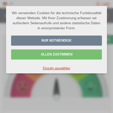
Login
Wir verwenden Cookies für die technische Funktionalität
dieser Website. Mit Ihrer Zustimmung erfassen wir
außerdem Seitenaufrufe und andere statistische Daten
in anonymisierter Form.
NUR NOTWENDIGE
ALLEN ZUSTIMMEN
Einzeln auswählen