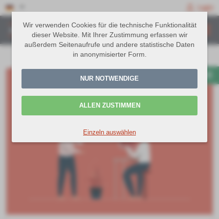
Login
Wir verwenden Cookies für die technische Funktionalität
dieser Website. Mit Ihrer Zustimmung erfassen wir
außerdem Seitenaufrufe und andere statistische Daten
in anonymisierter Form.
NUR NOTWENDIGE
ALLEN ZUSTIMMEN
Einzeln auswählen