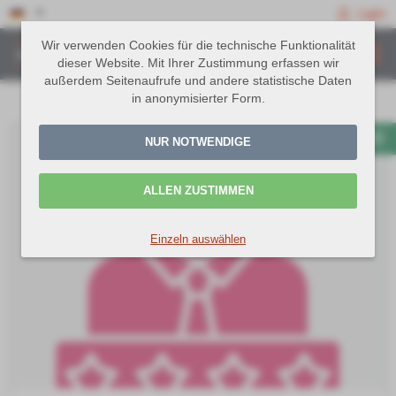
Login
Wir verwenden Cookies für die technische Funktionalität
dieser Website. Mit Ihrer Zustimmung erfassen wir
außerdem Seitenaufrufe und andere statistische Daten
in anonymisierter Form.
NUR NOTWENDIGE
ALLEN ZUSTIMMEN
Einzeln auswählen