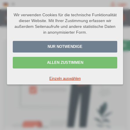
Login
Wir verwenden Cookies für die technische Funktionalität
dieser Website. Mit Ihrer Zustimmung erfassen wir
außerdem Seitenaufrufe und andere statistische Daten
in anonymisierter Form.
NUR NOTWENDIGE
ALLEN ZUSTIMMEN
Einzeln auswählen