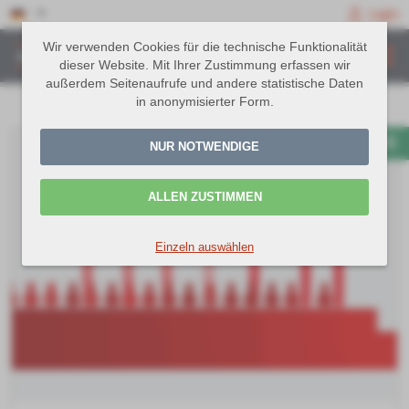
Login
Wir verwenden Cookies für die technische Funktionalität
dieser Website. Mit Ihrer Zustimmung erfassen wir
außerdem Seitenaufrufe und andere statistische Daten
in anonymisierter Form.
NUR NOTWENDIGE
ALLEN ZUSTIMMEN
Einzeln auswählen