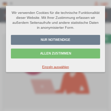
Login
Wir verwenden Cookies für die technische Funktionalität
dieser Website. Mit Ihrer Zustimmung erfassen wir
außerdem Seitenaufrufe und andere statistische Daten
in anonymisierter Form.
NUR NOTWENDIGE
ALLEN ZUSTIMMEN
Einzeln auswählen