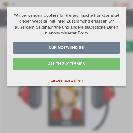
Login
Wir verwenden Cookies für die technische Funktionalität
dieser Website. Mit Ihrer Zustimmung erfassen wir
außerdem Seitenaufrufe und andere statistische Daten
in anonymisierter Form.
NUR NOTWENDIGE
ALLEN ZUSTIMMEN
Einzeln auswählen