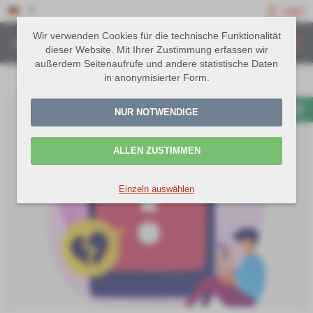
Login
Wir verwenden Cookies für die technische Funktionalität
dieser Website. Mit Ihrer Zustimmung erfassen wir
außerdem Seitenaufrufe und andere statistische Daten
in anonymisierter Form.
NUR NOTWENDIGE
ALLEN ZUSTIMMEN
Einzeln auswählen