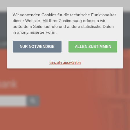
Wir verwenden Cookies für die technische Funktionalität
dieser Website. Mit Ihrer Zustimmung erfassen wir
außerdem Seitenaufrufe und andere statistische Daten
in anonymisierter Form.
Branchen angewendet werden?
NUR NOTWENDIGE
ALLEN ZUSTIMMEN
Einzeln auswählen
bank