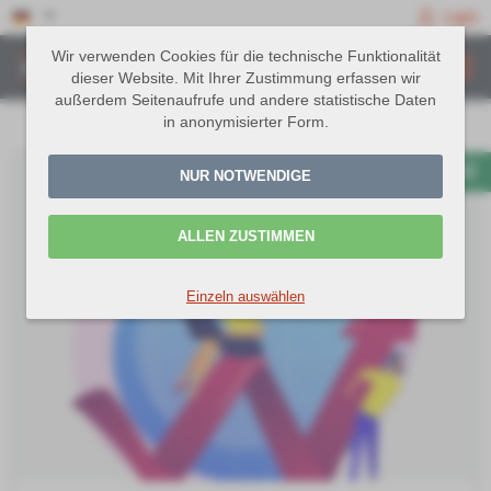
Login
Wir verwenden Cookies für die technische Funktionalität
dieser Website. Mit Ihrer Zustimmung erfassen wir
außerdem Seitenaufrufe und andere statistische Daten
in anonymisierter Form.
NUR NOTWENDIGE
ALLEN ZUSTIMMEN
Einzeln auswählen