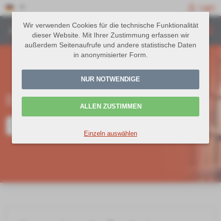
Login
Wir verwenden Cookies für die technische Funktionalität
dieser Website. Mit Ihrer Zustimmung erfassen wir
außerdem Seitenaufrufe und andere statistische Daten
in anonymisierter Form.
NUR NOTWENDIGE
Befragungen Wissensdatenbank
ALLEN ZUSTIMMEN
Einzeln auswählen